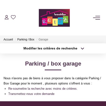
NOTRE AGENCE
ACHETER
Accueil
Parking / Box
Garage
Modifier les critères de recherche
Type de transaction
Localisation
LOUER
Acheter
Localisation
Parking / box garage
Type de bien
ESTIMER
Sélectionnez...
Surface min
Nous n'avons pas de biens à vous proposer dans la catégorie Parking /
Plus de critères
Budget max
GESTION
Box Garage pour le moment , plusieurs options s'offrent à vous :
Re-soumettre la recherche avec moins de critères.
Créer une alerte
Transmettez-nous votre demande
SYNDIC